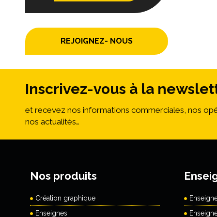
REJOIGNEZ- NOUS
Inscrivez-vous à la newslet
et recevez nos informations commerciales, nos opé
nos actualités…
Nos produits
Ensei
Création graphique
Enseign
Enseignes
Enseign