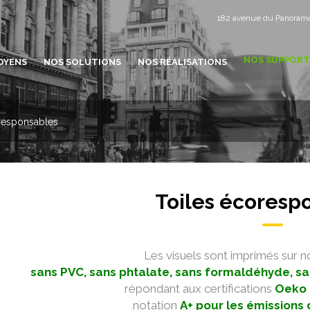
182 avenue du Panoram
NOS SUPPORT
OYENS
NOS SOLUTIONS
NOS RÉALISATIONS
responsables
Toiles écoresp
Les visuels sont imprimés sur no
sans PVC, sans phtalate, sans formaldéhyde, sa
répondant aux certifications
Oeko 
notation
A+ pour les émissions d