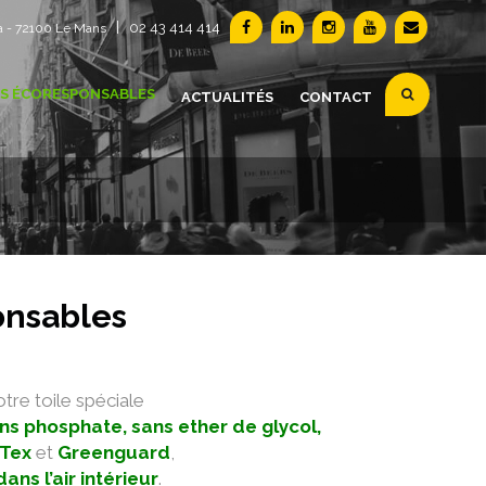
|
02 43 414 414
a - 72100 Le Mans
S ÉCORESPONSABLES
ACTUALITÉS
CONTACT
onsables
tre toile spéciale
ns phosphate, sans ether de glycol,
Tex
et
Greenguard
,
ans l’air intérieur
.