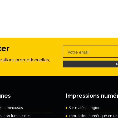
ter
rations promotionnelles,
r
gnes
Impressions numé
es lumineuses
Sur matériau rigide
es non lumineuses
Impression numérique en reli