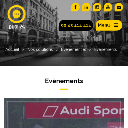
02 43 414 414
Menu
Accueil
Nos solutions
Evénementiel
Evènements
/
/
/
Evènements