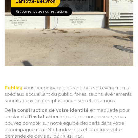
Lamotte-Beuvron
EN SAVOIR +
Retrouvez toutes nos réalisations
Publi24
vous accompagne durant tous vos évènements
spéciaux accueillant du public, foires, salons, évènements
sportifs, ceux-ci n’ont plus aucun secret pour nous.
De la
construction de votre identité
en maquette pour
un stand à
l’installation
le jour J par nos poseurs, vous
pouvez compter sur notre équipe d’experts dans votre
accompagnement. N’attendez plus et effectuez votre
demande de devis au 02 43 414 414.