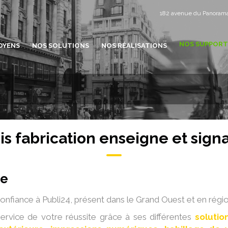
182 avenue du Panoram
NOS SUPPORT
OYENS
NOS SOLUTIONS
NOS RÉALISATIONS
is fabrication enseigne et signa
te
 confiance à Publi24, présent dans le Grand Ouest et en régi
ervice de votre réussite grâce à ses différentes
solutio