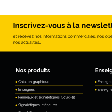
Inscrivez-vous à la newslet
et recevez nos informations commerciales, nos opé
nos actualités…
Nos produits
Ensei
Création graphique
Enseign
Enseignes
Enseign
Panneaux et signalétiques Covid-19
Signalétiques intérieures