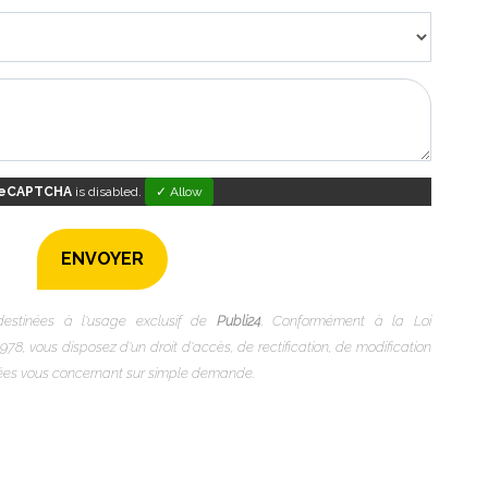
eCAPTCHA
is disabled.
✓ Allow
 destinées à l'usage exclusif de
Publi24
. Conformément à la Loi
978, vous disposez d'un droit d'accès, de rectification, de modification
nées vous concernant sur simple demande.