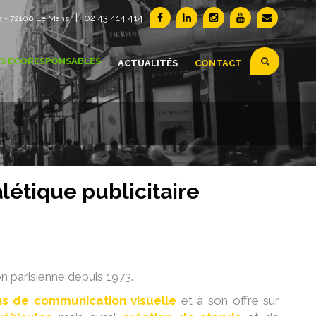
|
02 43 414 414
a - 72100 Le Mans
S ÉCORESPONSABLES
ACTUALITÉS
CONTACT
létique publicitaire
on parisienne depuis 1973.
ns de communication visuelle
et à son offre sur