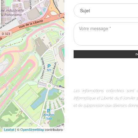
r
Les informations collectées sont
Informatique et Liberté du 6 janvier 1
et de suppression aux diverses don
Leaflet
| ©
OpenStreetMap
contributors