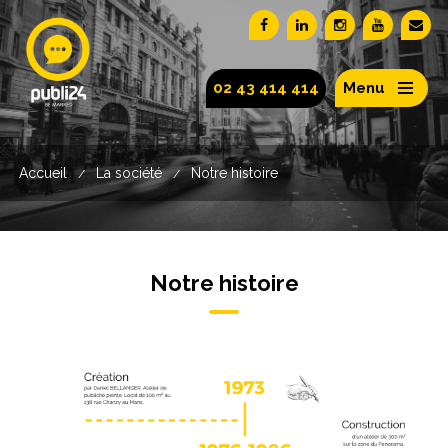
02 43 414 414
Menu
Accueil
La société
Notre histoire
/
/
Notre histoire