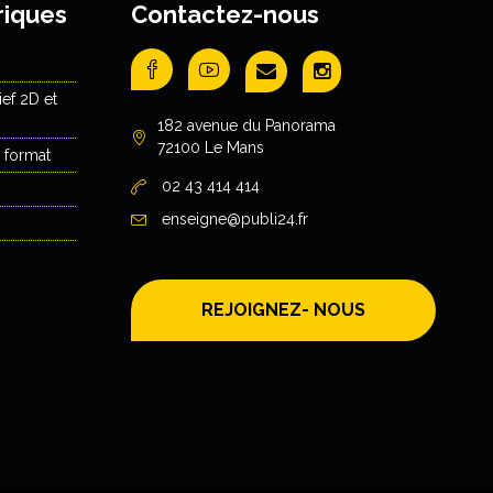
riques
Contactez-nous
ef 2D et
182 avenue du Panorama
72100 Le Mans
 format
02 43 414 414
enseigne@publi24.fr
REJOIGNEZ- NOUS