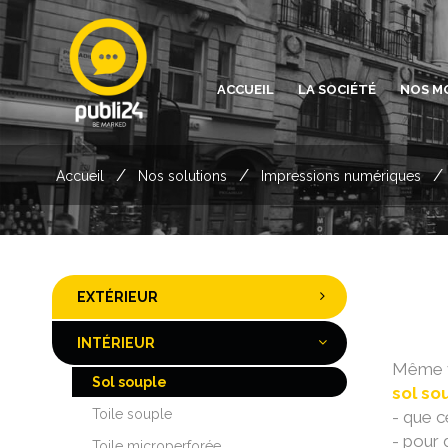
ACCUEIL
LA SOCIÉTÉ
NOS M
/
/
/
Accueil
Nos solutions
Impressions numériques
EXTÉRIEUR
INTÉRIEUR
Même v
Sol souple
sol so
Toile souple
- que c
- pour 
Toile microperforée