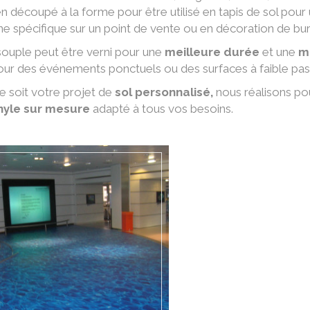
en découpé à la forme pour être utilisé en tapis de sol pour
e spécifique sur un point de vente ou en décoration de bu
souple peut être verni pour une
meilleure durée
et une
m
our des événements ponctuels ou des surfaces à faible pa
 soit votre projet de
sol personnalisé,
nous réalisons pou
nyle sur mesure
adapté à tous vos besoins.
EN SAVOIR +