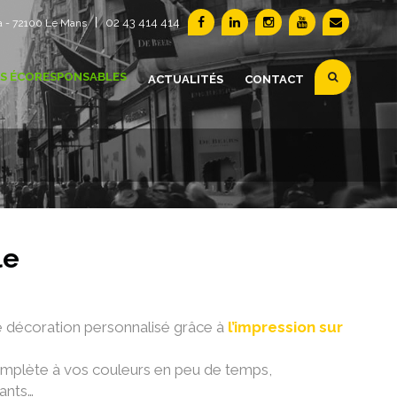
|
02 43 414 414
a - 72100 Le Mans
S ÉCORESPONSABLES
ACTUALITÉS
CONTACT
le
 décoration personnalisé grâce à
l’impression sur
 complète à vos couleurs en peu de temps,
rants…