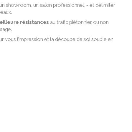
 un showroom, un salon professionnel, - et délimiter
reaux.
eilleure résistances
au trafic piétonnier ou non
ssage.
r vous l’impression et la découpe de sol souple en