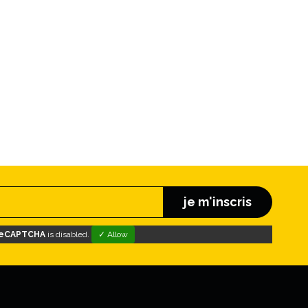
je m'inscris
eCAPTCHA
is disabled.
✓ Allow