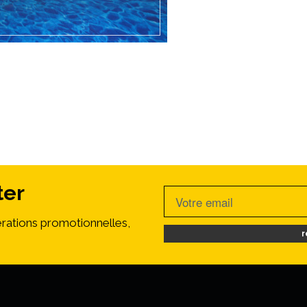
ter
rations promotionnelles,
r