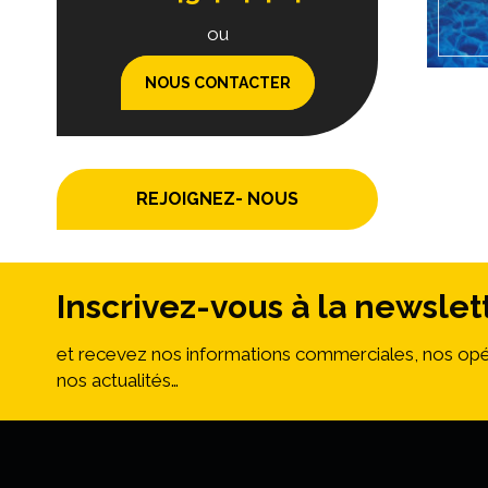
ou
NOUS CONTACTER
REJOIGNEZ- NOUS
Inscrivez-vous à la newslet
et recevez nos informations commerciales, nos opé
nos actualités…