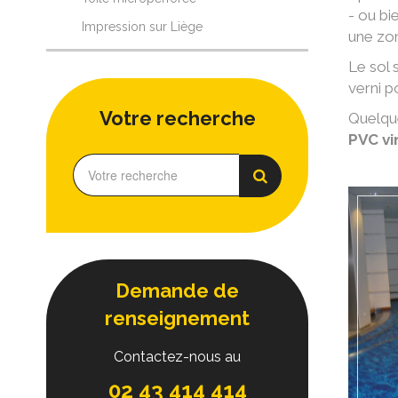
- ou bi
Impression sur Liège
une zon
Le sol 
verni p
Votre recherche
Quelque
PVC vi
Demande de
renseignement
Contactez-nous au
02 43 414 414